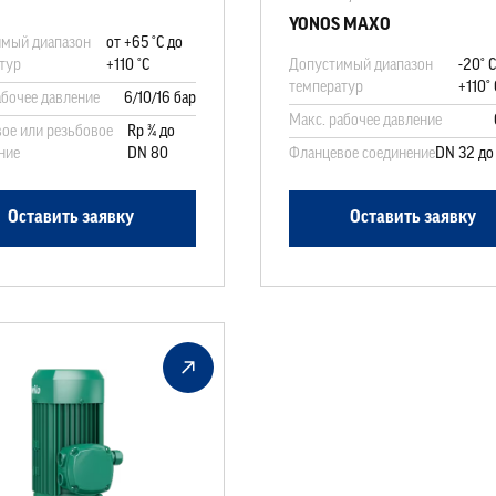
YONOS MAXO
мый диапазон
от +65 °C до
тур
+110 °C
Допустимый диапазон
-20° 
температур
+110° 
абочее давление
6/10/16 бар
Макс. рабочее давление
ое или резьбовое
Rp ¾ до
ние
DN 80
Фланцевое соединение
DN 32 до
Оставить заявку
Оставить заявку