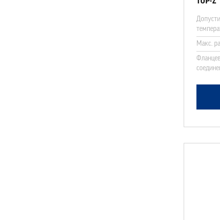
TOP-Z
Допусти
темпера
Макс. р
Фланцев
соедине