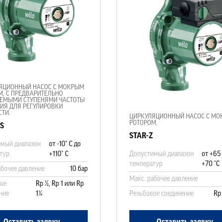
ЯЦИОННЫЙ НАСОС С МОКРЫМ
М, С ПРЕДВАРИТЕЛЬНО
ЕМЫМИ СТУПЕНЯМИ ЧАСТОТЫ
ИЯ ДЛЯ РЕГУЛИРОВКИ
ТИ.
ЦИРКУЛЯЦИОННЫЙ НАСОС С М
РОТОРОМ.
S
STAR-Z
мый диапазон
от -10° C до
тур
+110° C
Допустимый диапазон
от +65 
температур
+70 °C
абочее давление
10 бар
Макс. рабочее давление
ое
Rp ½, Rp 1 или Rp
ние
1¼
Резьбовое соединение
Rp 