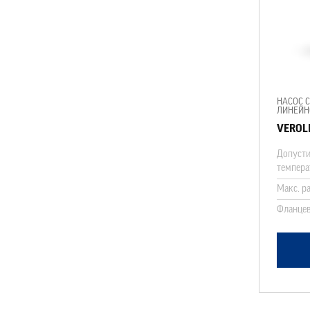
НАСОС С
ЛИНЕЙН
VEROLI
Допусти
темпера
Макс. р
Фланцев