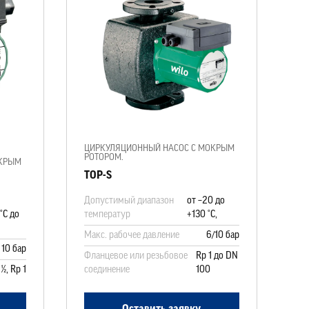
ЦИРКУЛЯЦИОННЫЙ НАСОС С МОКРЫМ
РОТОРОМ.
ОКРЫМ
TOP-S
Допустимый диапазон
от –20 до
°C до
температур
+130 °C,
Макс. рабочее давление
6/10 бар
10 бар
Фланцевое или резьбовое
Rp 1 до DN
½, Rp 1
соединение
100