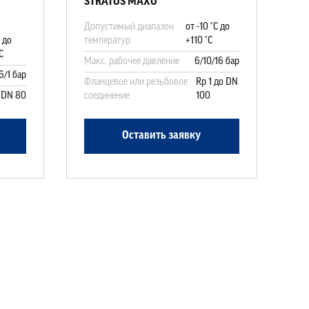
STRATOS MAXO
Допустимый диапазон
от -10 °C до
C до
температур
+110 °C
C
Макс. рабочее давление
6/10/16 бар
6/1 бар
Фланцевое или резьбовое
Rp 1 до DN
 DN 80
соединение
100
Оставить заявку