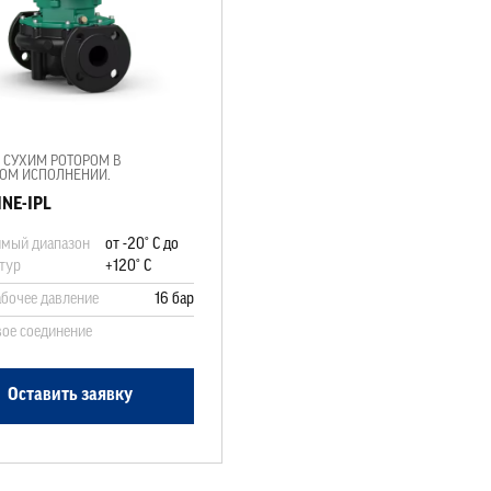
 СУХИМ РОТОРОМ В
ОМ ИСПОЛНЕНИИ.
NE-IPL
мый диапазон
от -20° C до
тур
+120° C
абочее давление
16 бар
ое соединение
Оставить заявку