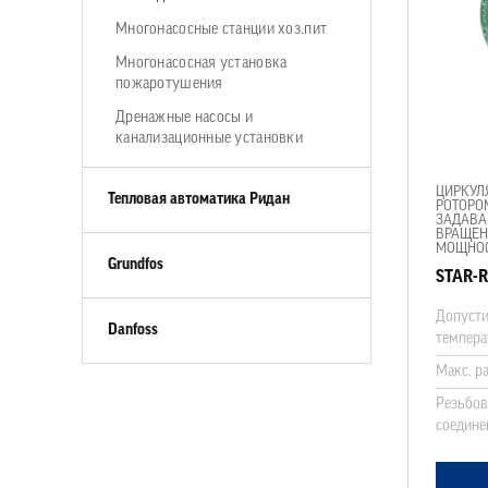
Многонасосные станции хоз.пит
Многонасосная установка
пожаротушения
Дренажные насосы и
канализационные установки
ЦИРКУЛ
Тепловая автоматика Ридан
РОТОРО
ЗАДАВА
ВРАЩЕН
МОЩНОС
Grundfos
STAR-R
Допусти
Danfoss
темпера
Макс. р
Резьбов
соедине