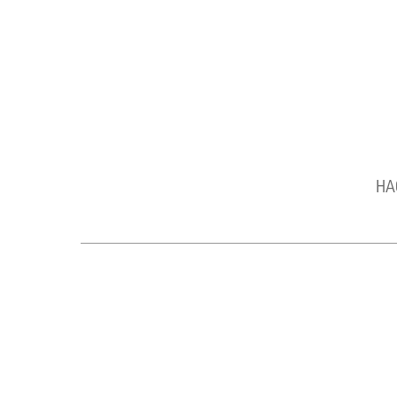
Теплообменники Ридан
Разборные и паяные пластинчатые теплообменни
НА