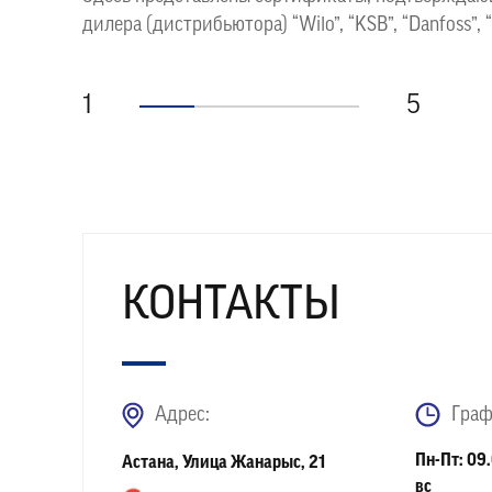
дилера (дистрибьютора) “Wilo”, “KSB”, “Danfoss”, 
1
5
КОНТАКТЫ
Адрес:
Граф
Пн-Пт: 09.
Астана, Улица Жанарыс, 21
вс